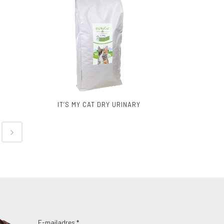
R
IT’S MY CAT DRY URINARY
E-mailadres *