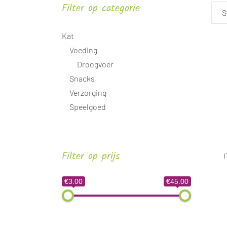
Filter op categorie
S
Kat
Voeding
Droogvoer
Snacks
Verzorging
Speelgoed
Filter op prijs
€3.00
€45.00