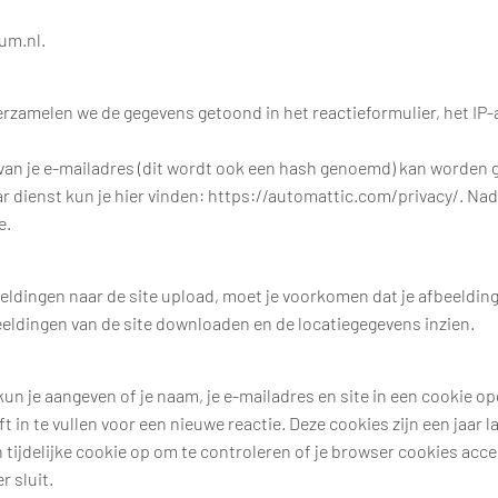
um.nl.
verzamelen we de gegevens getoond in het reactieformulier, het IP
an je e-mailadres (dit wordt ook een hash genoemd) kan worden ge
r dienst kun je hier vinden: https://automattic.com/privacy/. Nadat
e.
eeldingen naar de site upload, moet je voorkomen dat je afbeeldin
eldingen van de site downloaden en de locatiegegevens inzien.
 kun je aangeven of je naam, je e-mailadres en site in een cookie 
in te vullen voor een nieuwe reactie. Deze cookies zijn een jaar la
n tijdelijke cookie op om te controleren of je browser cookies acc
r sluit.