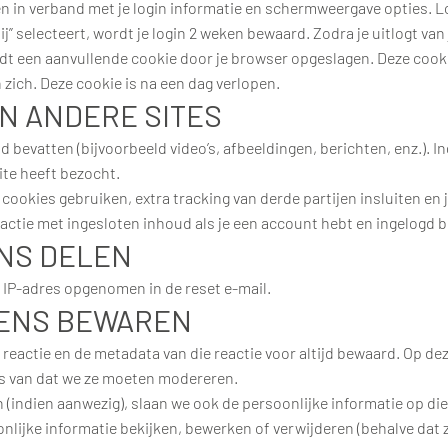
en in verband met je login informatie en schermweergave opties. Lo
ij” selecteert, wordt je login 2 weken bewaard. Zodra je uitlogt va
rdt een aanvullende cookie door je browser opgeslagen. Deze cook
n zich. Deze cookie is na een dag verlopen.
N ANDERE SITES
 bevatten (bijvoorbeeld video’s, afbeeldingen, berichten, enz.). I
ite heeft bezocht.
cookies gebruiken, extra tracking van derde partijen insluiten en 
actie met ingesloten inhoud als je een account hebt en ingelogd be
ENS DELEN
e IP-adres opgenomen in de reset e-mail.
VENS BEWAREN
 reactie en de metadata van die reactie voor altijd bewaard. Op d
s van dat we ze moeten modereren.
n (indien aanwezig), slaan we ook de persoonlijke informatie op die
ijke informatie bekijken, bewerken of verwijderen (behalve dat 