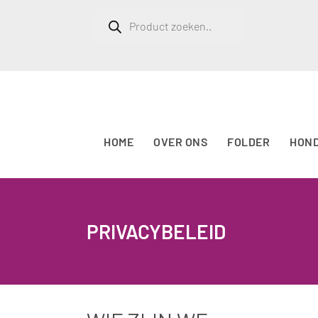
Producten
zoeken
HOME
OVER ONS
FOLDER
HON
PRIVACYBELEID