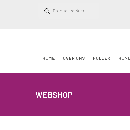
Producten
zoeken
HOME
OVER ONS
FOLDER
HON
WEBSHOP