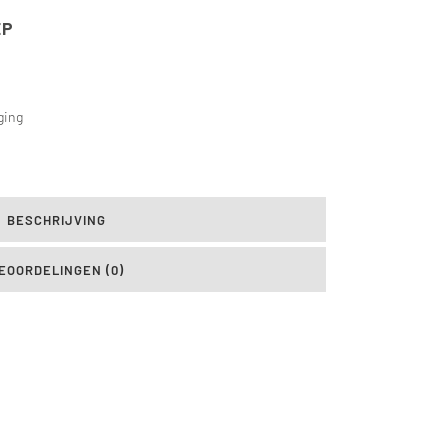
EP
ging
BESCHRIJVING
EOORDELINGEN (0)