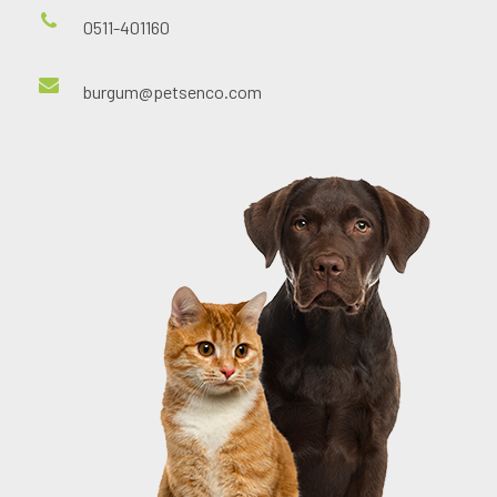
0511-401160
burgum@petsenco.com