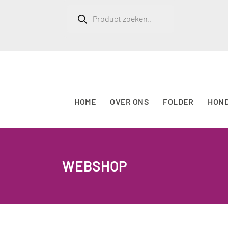
Producten
zoeken
HOME
OVER ONS
FOLDER
HON
WEBSHOP