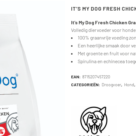
IT’S MY DOG FRESH CHIC
It’s My Dog Fresh Chicken Gra
Volledig diervoeder voor hond
100% graanvrije voeding zon
Een heerlijke smaak door ve
Met groente en fruit voor na
Spirulina en echinecea toe
EAN:
8715207457220
CATEGORIEËN:
Droogvoer
,
Hond