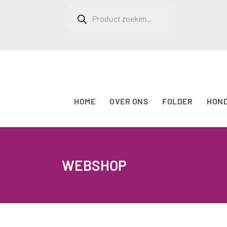
Producten
zoeken
HOME
OVER ONS
FOLDER
HON
WEBSHOP