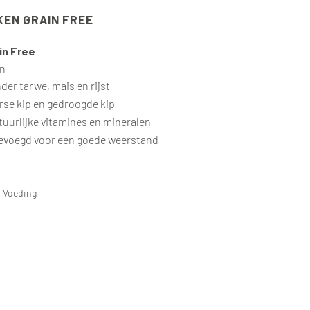
KEN GRAIN FREE
in Free
en
der tarwe, mais en rijst
rse kip en gedroogde kip
tuurlijke vitamines en mineralen
gevoegd voor een goede weerstand
,
Voeding