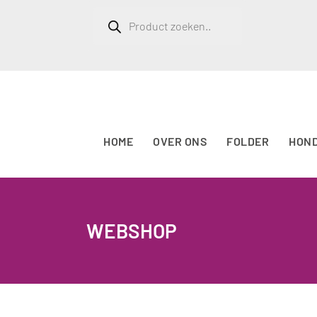
Producten
zoeken
HOME
OVER ONS
FOLDER
HON
WEBSHOP