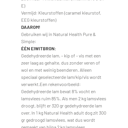
E)
Vermijd: Kleurstoffen (caramel kleurstof,
EEG kleurstoffen)
DAAROM!
Gebruiken wij in Natural Health Pure &
Simple:
ÉÉN EIWITBRON:
Gedehydreerde lam, – kip of – vis met een
zeer laag as gehalte, dus zonder veren of
wol en met weinig beenderen. Alleen
speciaal geselecteerde lam/kip/vis wordt
verwerkt.Een rekenvoorbeeld:
Gedehydreerde lam bevat 8% vocht en
lamsvlees ruim 85%. Als men 2 kg lamsvlees
droogt, blijft er 320 gr gedehydreerde lam
over. In 1 kg Natural Health adult dog zit 300
gr gedroogd lamsvlees, wat dus wordt
gemaakt van bijna 2 kg lamsvlees.