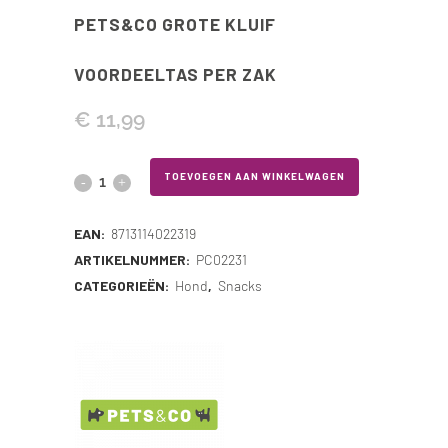
PETS&CO GROTE KLUIF
VOORDEELTAS PER ZAK
€
11,99
Pets&Co
TOEVOEGEN AAN WINKELWAGEN
Grote
EAN:
8713114022319
Kluif
ARTIKELNUMMER:
PC02231
CATEGORIEËN:
Hond
,
Snacks
Voordeeltas
per
zak
quantity