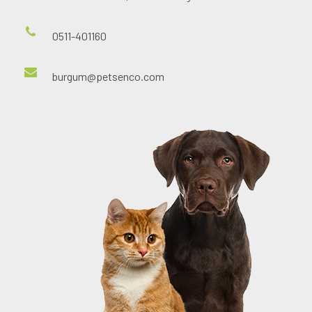
0511-401160
burgum@petsenco.com