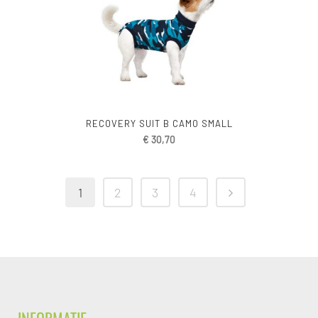
RECOVERY SUIT B CAMO SMALL
€
30,70
1
2
3
4