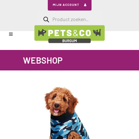
MIJN ACCOUNT
Producten
zoeken
WEBSHOP