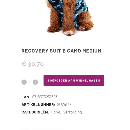
RECOVERY SUIT B CAMO MEDIUM
€
30,70
Recovery
TOEVOEGEN AAN WINKELWAGEN
Suit
EAN:
8718375251393
B
ARTIKELNUMMER:
SU25139
CATEGORIEËN:
Hond
,
Verzorging
Camo
Medium