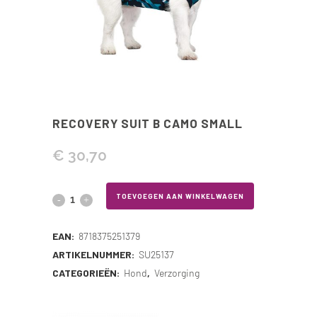
RECOVERY SUIT B CAMO SMALL
€
30,70
Recovery
TOEVOEGEN AAN WINKELWAGEN
Suit
EAN:
8718375251379
B
ARTIKELNUMMER:
SU25137
CATEGORIEËN:
Hond
,
Verzorging
Camo
Small