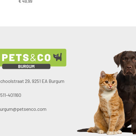
€
49,99
choolstraat 29, 9251 EA Burgum
511-401160
burgum@petsenco.com