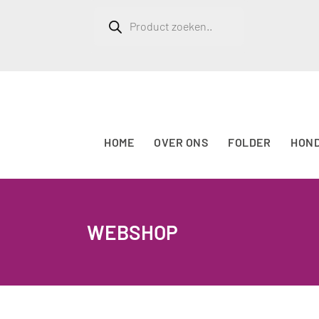
Producten
zoeken
HOME
OVER ONS
FOLDER
HON
WEBSHOP