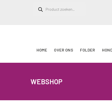
Producten
zoeken
HOME
OVER ONS
FOLDER
HON
WEBSHOP