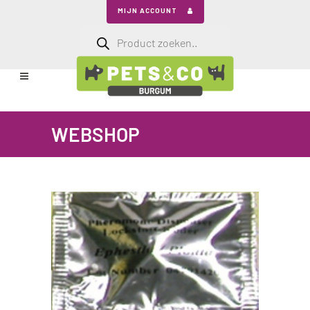
MIJN ACCOUNT
Producten
zoeken
WEBSHOP