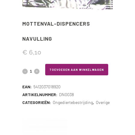
MOTTENVAL-DISPENCERS
NAVULLING
€
6,10
Mottenval-
TOEVOEGEN AAN WINKELWAGEN
dispencers
EAN:
5412037018920
Navulling
ARTIKELNUMMER:
DN0038
CATEGORIEËN:
Ongediertebestrijding
,
Overige
quantity