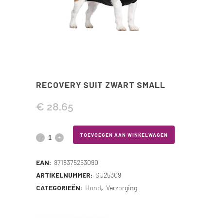
RECOVERY SUIT ZWART SMALL
€
28,65
Recovery
TOEVOEGEN AAN WINKELWAGEN
Suit
EAN:
8718375253090
Zwart
ARTIKELNUMMER:
SU25309
CATEGORIEËN:
Hond
,
Verzorging
Small
quantity